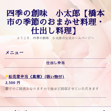
四季の創味 小太郎【橋本
市の季節のおまかせ料理・
仕出し料理】
ようこそ、四季の創味 小太郎の公式ホームページへ
メニュー
仕出し弁当
松花堂弁当《菖蒲》(吸い物付)
2,500 円
器でのご提供となりますので後ほど回収させていただきます